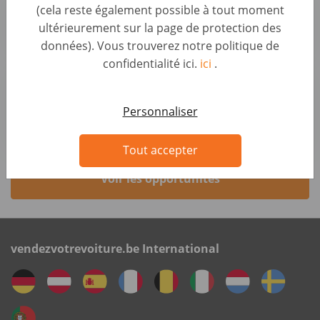
(cela reste également possible à tout moment
Sales & Account Management • Germany, Berlin
ultérieurement sur la page de protection des
AUTO1 Group
données). Vous trouverez notre politique de
confidentialité ici.
ici
.
Sales Manager B2B / Telesales - Hybrid in
Hannover (d/m/w)
Sales & Account Management • Germany, Hannover
Personnaliser
AUTO1 Group
Tout accepter
Voir les opportunités
vendezvotrevoiture.be International