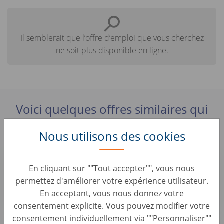
Il semblerait que l’offre d’emploi que vous cherchez
ne soit plus disponible en ligne.
Voici quelques offres similaires qui
pourraient vous intéresser :
Nous utilisons des cookies
Sales Operations Analyst - Planning &
En cliquant sur ""Tout accepter"", vous nous
Performance Team (m/w/d)
permettez d'améliorer votre expérience utilisateur.
Sales & Account Management • Germany, Berlin
En acceptant, vous nous donnez votre
AUTO1 Group
consentement explicite. Vous pouvez modifier votre
consentement individuellement via ""Personnaliser""
Account Manager B2B - Remote (d/m/w)