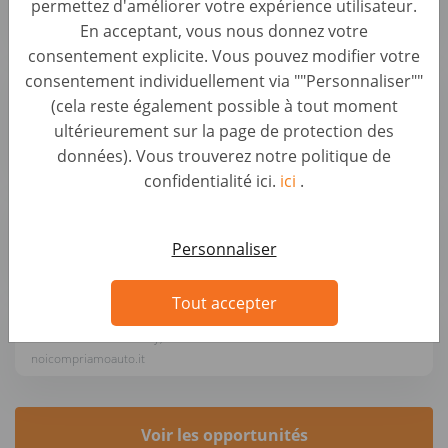
permettez d'améliorer votre expérience utilisateur.
Autohero
En acceptant, vous nous donnez votre
consentement explicite. Vous pouvez modifier votre
Sachbearbeiter Ankaufsmanagement (B2B)
consentement individuellement via ""Personnaliser""
(d/m/w)
(cela reste également possible à tout moment
Backoffice & Operational Roles • Germany, Berlin
ultérieurement sur la page de protection des
AUTO1 Group
données). Vous trouverez notre politique de
confidentialité ici.
ici
.
Kundenberater Fahrzeugbewertung (d/m/w)
Automotive Roles • Germany, Greifswald
Personnaliser
wirkaufendeinauto.de
Tout accepter
Addetto/a Acquisti Auto Monza-Villasanta
Automotive Roles • Italy, Monza
noicompriamoauto.it
Voir les opportunités