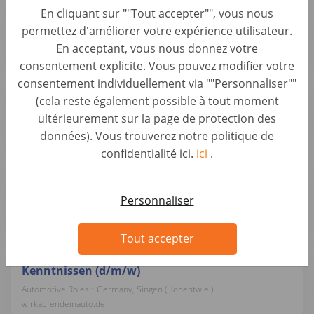
En cliquant sur ""Tout accepter"", vous nous
Alfragide (M/F/D)
permettez d'améliorer votre expérience utilisateur.
Car Evaluation • Portugal, Alfragide
En acceptant, vous nous donnez votre
AUTO1 Group
consentement explicite. Vous pouvez modifier votre
consentement individuellement via ""Personnaliser""
Kundenberater Fahrzeugbewertung & Ankauf
(cela reste également possible à tout moment
(m/w/d)
ultérieurement sur la page de protection des
Automotive Roles • Germany, Karlsruhe
données). Vous trouverez notre politique de
wirkaufendeinauto.de
confidentialité ici.
ici
.
Kundenberater Fahrzeugbewertung (d/m/w)
Automotive Roles • Germany, Neumünster
Personnaliser
wirkaufendeinauto.de
Tout accepter
Bürokraft / Servicemitarbeiter mit KFZ-
Kenntnissen (d/m/w)
Automotive Roles • Germany, Singen (Hohentwiel)
wirkaufendeinauto.de