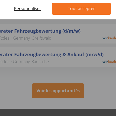
 / Servicemitarbeiter mit KFZ-Kenntnissen (d/m/w
Personnaliser
Tout accepter
Roles • Germany, Potsdam
rater Fahrzeugbewertung (d/m/w)
Roles • Germany, Greifswald
rater Fahrzeugbewertung & Ankauf (m/w/d)
Roles • Germany, Karlsruhe
Voir les opportunités