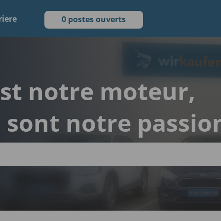
riere
0 postes ouverts
est notre moteur,
s sont notre passio