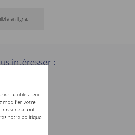
ible en ligne.
us intéresser :
rience utilisateur.
z modifier votre
 possible à tout
)
ez notre politique