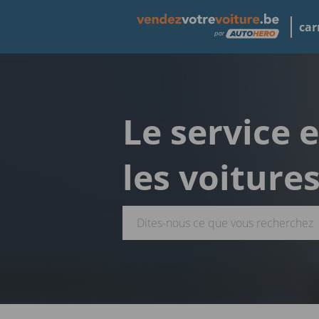
car
Le service 
les voiture