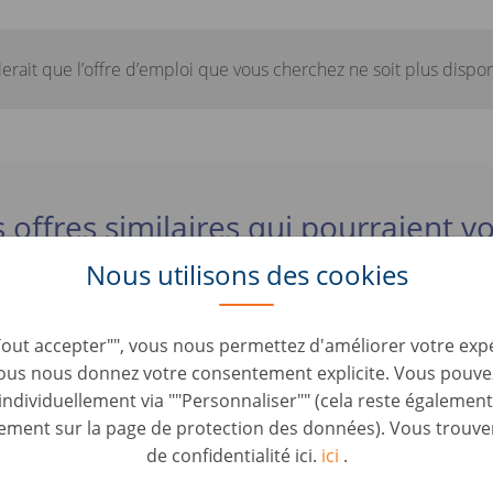
lerait que l’offre d’emploi que vous cherchez ne soit plus dispon
 offres similaires qui pourraient vo
Nous utilisons des cookies
rater Fahrzeugbewertung (d/m/w)
Tout accepter"", vous nous permettez d'améliorer votre expé
Roles • Germany, Berlin
ous nous donnez votre consentement explicite. Vous pouve
dividuellement via ""Personnaliser"" (cela reste également
 / Servicemitarbeiter mit KFZ-Kenntnissen (d/m/w
ment sur la page de protection des données). Vous trouver
Roles • Germany, Berlin
de confidentialité ici.
ici
.