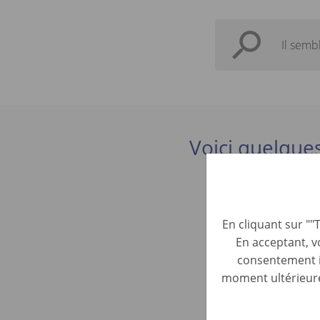
Il semb
Voici quelques
Kundenbe
En cliquant sur ""
Automotive 
En acceptant, v
consentement in
Bürokraft
moment ultérieure
Automotive 