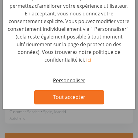
permettez d'améliorer votre expérience utilisateur.
Customer Service • Germany, Berlin
En acceptant, vous nous donnez votre
Autohero
consentement explicite. Vous pouvez modifier votre
consentement individuellement via ""Personnaliser""
Teamlead Quality Management mit
(cela reste également possible à tout moment
Schwerpunkt Kfz-Mechatronik (d/m/w)
ultérieurement sur la page de protection des
Customer Service • Germany, Berlin
données). Vous trouverez notre politique de
Autohero
confidentialité ici.
ici
.
Técnico/a de Reclamación Postventa V.O.
Customer Service • Spain, Madrid
Personnaliser
Autohero
Tout accepter
Asesor/a Técnico de Postventa (Automoción)
Customer Service • Spain, Madrid
Autohero