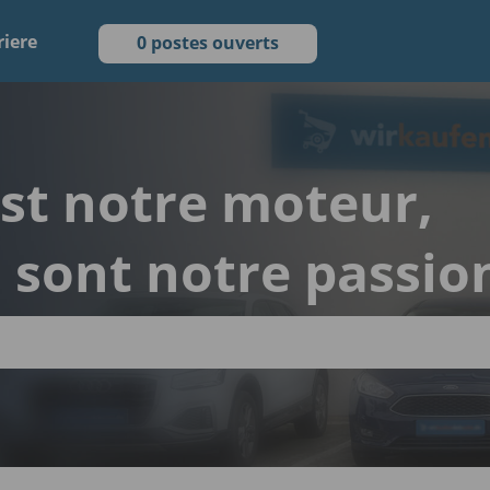
riere
0 postes ouverts
est notre moteur,
s sont notre passio