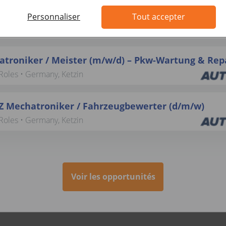
FZ-Trainer / Lackierer / Meister für Lackiererei (
Personnaliser
Tout accepter
Roles • Germany, Berlin
troniker / Meister (m/w/d) – Pkw-Wartung & Rep
Roles • Germany, Ketzin
Z Mechatroniker / Fahrzeugbewerter (d/m/w)
Roles • Germany, Ketzin
Voir les opportunités