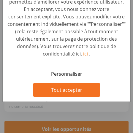
permettez d'améliorer votre expérience utilisateur.
Autohero
En acceptant, vous nous donnez votre
consentement explicite. Vous pouvez modifier votre
Sachbearbeiter Ankaufsmanagement (B2B)
consentement individuellement via ""Personnaliser""
(d/m/w)
(cela reste également possible à tout moment
Backoffice & Operational Roles • Germany, Berlin
ultérieurement sur la page de protection des
AUTO1 Group
données). Vous trouverez notre politique de
confidentialité ici.
ici
.
Kundenberater Fahrzeugbewertung (d/m/w)
Automotive Roles • Germany, Greifswald
Personnaliser
wirkaufendeinauto.de
Tout accepter
Addetto/a Acquisti Auto Monza-Villasanta
Automotive Roles • Italy, Monza
noicompriamoauto.it
Voir les opportunités