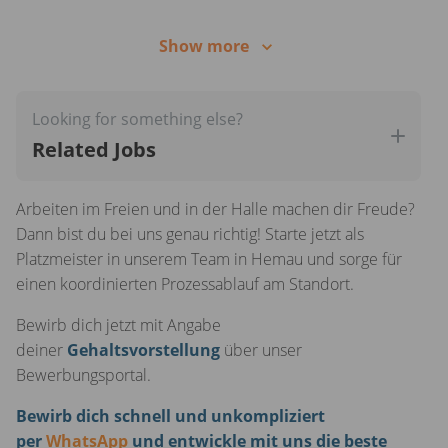
Affinität zu fahrzeugtechnischen Themen und
Show more
ausgeprägtes technisches Verständnis
(Werkstattabläufe, Lagerorganisation, Werkzeugkunde,
etc.)
Looking for something else?
Koordinierte, strukturierte und selbstständige
Related Jobs
Arbeitsweise
Arbeiten im Freien und in der Halle machen dir Freude?
Belastbarkeit, Eigeninitiative sowie ausgeprägte
Dann bist du bei uns genau richtig! Starte jetzt als
Teamplayer-Qualitäten
Platzmeister in unserem Team in Hemau und sorge für
einen koordinierten Prozessablauf am Standort.
Bewirb dich jetzt mit Angabe
deiner
Gehaltsvorstellung
über unser
Bewerbungsportal.
Bewirb dich schnell und unkompliziert
per
WhatsApp
und entwickle mit uns die beste