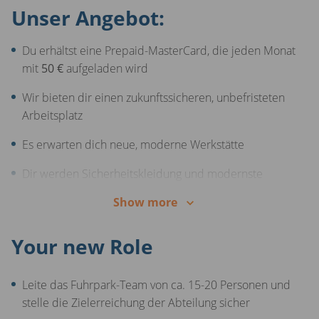
Unser Angebot:
Du erhältst eine Prepaid-MasterCard, die jeden Monat
mit
50 €
aufgeladen wird
Wir bieten dir einen zukunftssicheren, unbefristeten
Arbeitsplatz
Es erwarten dich neue, moderne Werkstätte
Dir werden Sicherheitskleidung und modernste
Arbeitsausrüstung zur Verfügung gestellt
Show more
Dein Engagement wird belohnt - wir bezahlen deine
Überstunden
Your new Role
Keinen Kundenkontakt
Leite das Fuhrpark-Team von ca. 15-20 Personen und
Uns ist deine Zukunft wichtig, deshalb gibt es bei uns
stelle die Zielerreichung der Abteilung sicher
einen übergesetzlichen Zuschuss zur betrieblichen