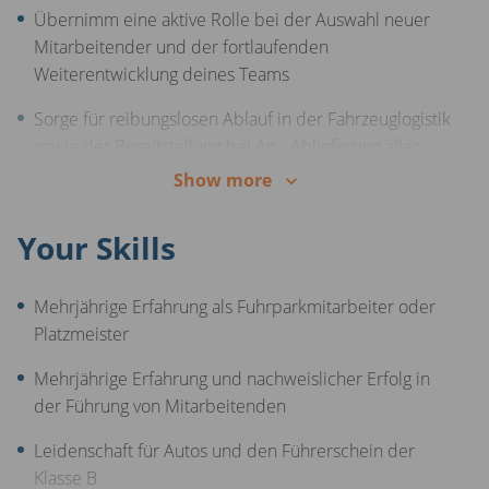
Übernimm eine aktive Rolle bei der Auswahl neuer
Altersvorsorge
Mitarbeitender und der fortlaufenden
28 Tage Urlaub und nach einem Jahr 30 Tage
Weiterentwicklung deines Teams
Rabatt auf dein neues Auto und weitere
Sorge für reibungslosen Ablauf in der Fahrzeuglogistik
Mitarbeiterrabatte
sowie der Bereitstellung bei An - Ablieferung aller
Fahrzeuge am Standort
Show more
Behalte alle Fahrzeugbewegungen im Blick und sorge
Your Skills
für die rechtzeitige Verfügbarkeit der im
Aufbereitungsprozess benötigten Fahrzeuge
Mehrjährige Erfahrung als Fuhrparkmitarbeiter oder
Erkenne Verbesserungspotentiale und setze diese im
Platzmeister
Bereich Arbeitsplatzgestaltung eigenverantwortlich um
Mehrjährige Erfahrung und nachweislicher Erfolg in
Sorge für einen täglich aktuellen Fahrzeugbestand
der Führung von Mitarbeitenden
und führe hierzu notwendige Fahrzeug Inventuren
durch
Leidenschaft für Autos und den Führerschein der
Klasse B