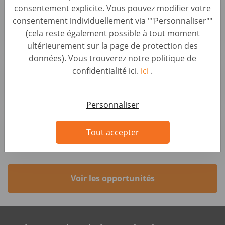
consentement explicite. Vous pouvez modifier votre
Pistoia
consentement individuellement via ""Personnaliser""
Car Evaluation • Italy, Agliana
(cela reste également possible à tout moment
noicompriamoauto.it
ultérieurement sur la page de protection des
données). Vous trouverez notre politique de
Addetto/a Acquisti Auto - Filiale di Arezzo
confidentialité ici.
ici
.
Car Evaluation • Italy, Arezzo
noicompriamoauto.it
Personnaliser
Addetto/a Acquisti Auto Parma
Car Evaluation • Italy, Parma
Tout accepter
noicompriamoauto.it
Voir les opportunités