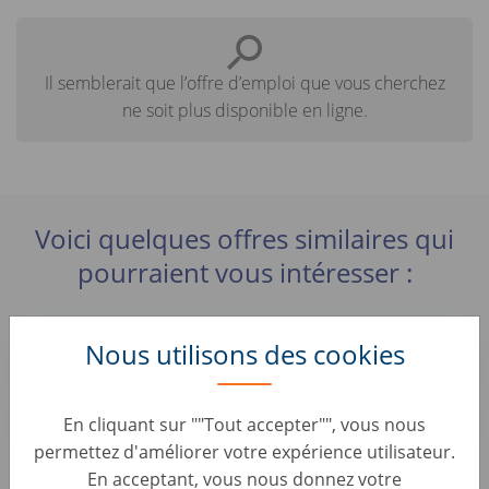
Il semblerait que l’offre d’emploi que vous cherchez
ne soit plus disponible en ligne.
Voici quelques offres similaires qui
pourraient vous intéresser :
Addetto Acquisti Auto usate e Back Office
Nous utilisons des cookies
Padova
Car Evaluation • Italy, Padova
noicompriamoauto.it
En cliquant sur ""Tout accepter"", vous nous
permettez d'améliorer votre expérience utilisateur.
En acceptant, vous nous donnez votre
Addetto Acquisti Auto usate e Back Office